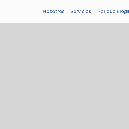
Nosotros
Servicios
Por qué Elegi