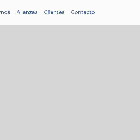
rnos
Alianzas
Clientes
Contacto