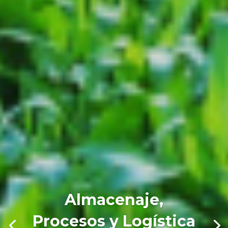
Almacenaje,
Procesos y Logística