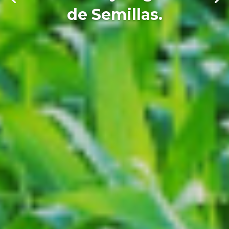
de Semillas.