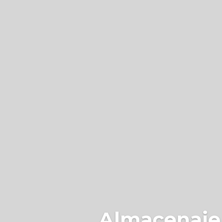
Almacenaje,