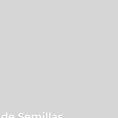
de Semillas.