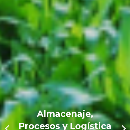
Almacenaje,
Procesos y Logística