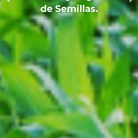
de Semillas.