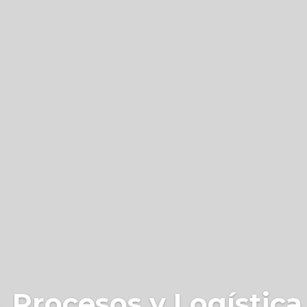
 Procesos y Logística 