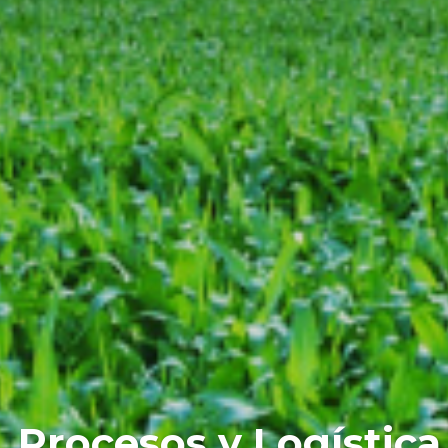
 Procesos y Logística 