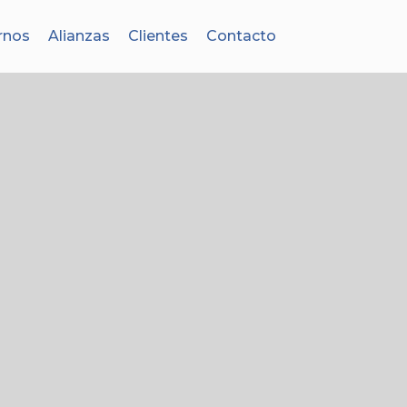
rnos
Alianzas
Clientes
Contacto