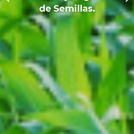
de Semillas.