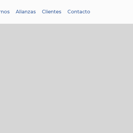
rnos
Alianzas
Clientes
Contacto