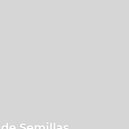
de Semillas.