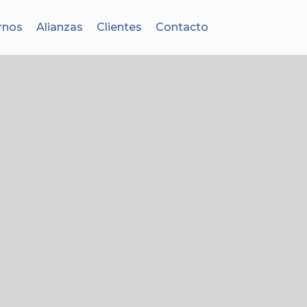
rnos
Alianzas
Clientes
Contacto