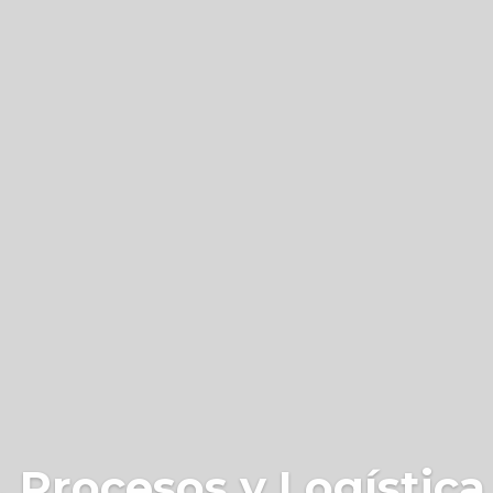
 Procesos y Logística 