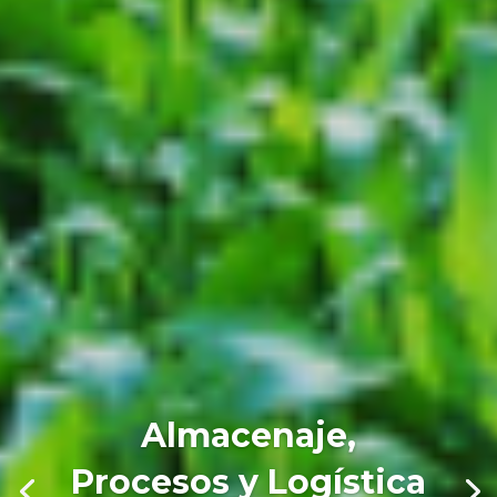
Almacenaje,
Procesos y Logística