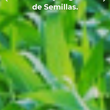
de Semillas.