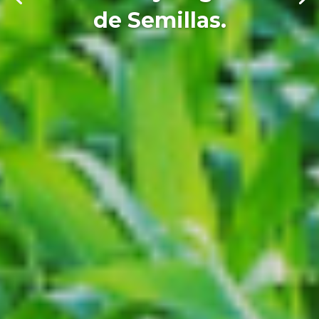
de Semillas.