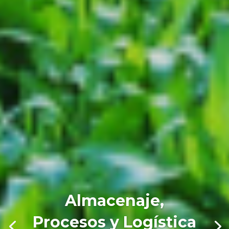
Almacenaje,
Procesos y Logística