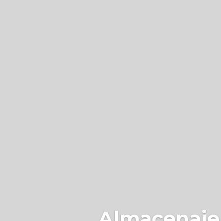
Almacenaje,