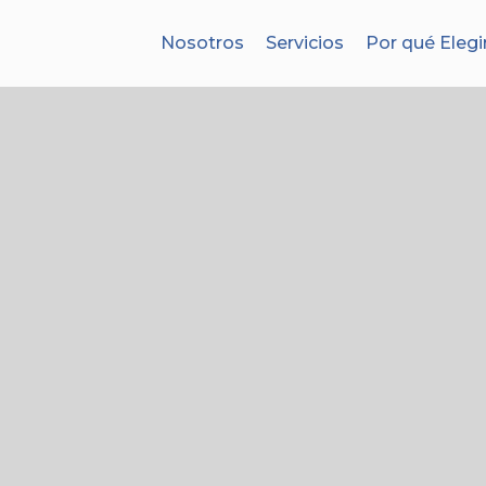
Nosotros
Servicios
Por qué Elegi