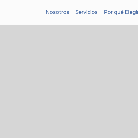
Nosotros
Servicios
Por qué Elegi