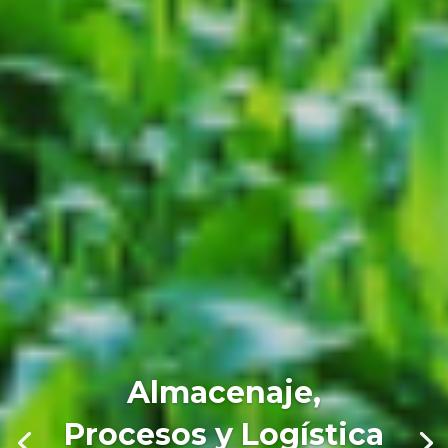
Almacenaje,
Procesos y Logística