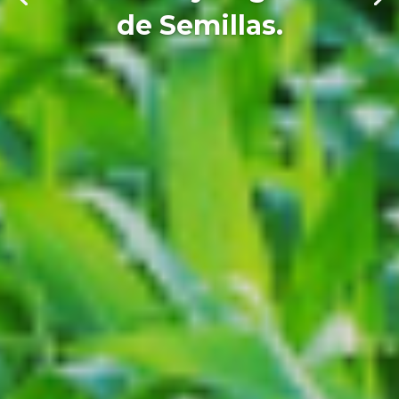
de Semillas.