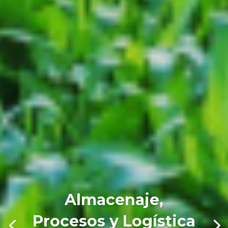
Almacenaje,
Procesos y Logística