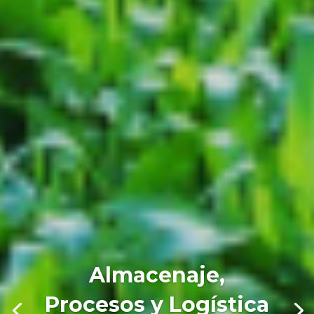
Almacenaje,
Procesos y Logística